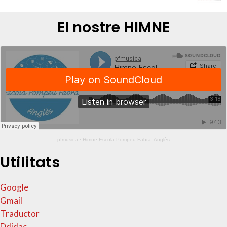
El nostre HIMNE
pfmusica
·
Himne Escola Pompeu Fabra, Anglès
Utilitats
Google
Gmail
Traductor
Ddidac